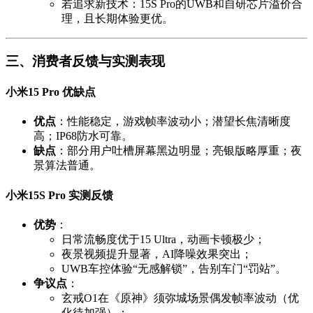
若追求新技术：15S Pro的UWB和自研芯片溢价合
理，且长期体验更优。
三、消费者反馈与实测表现
小米15 Pro 优缺点
优点
：性能稳定，游戏帧率波动小；潜望长焦清晰度
高；IP68防水可靠。
缺点
：部分用户吐槽屏幕黑边明显；亮银版略厚重；夜
景算法普通。
小米15S Pro 实测反馈
优势
：
日常流畅度优于15 Ultra，动画卡顿极少；
夜景视频提升显著，AI降噪效果突出；
UWB车控体验“无感解锁”，告别车门“罚站”。
争议点
：
玄戒O1在《原神》须弥城场景偶发帧率波动（优
化待加强）；