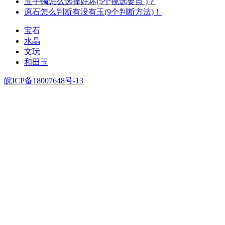
玉手镯怎么选择好坏(5个挑选要点 )？
原石怎么判断有没有玉(9个判断方法)！
宝石
水晶
文玩
和田玉
皖ICP备18007648号-13