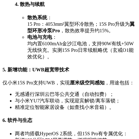
4. 散热与续航
散热系统
：
15 Pro：4053mm²翼型环冷散热；15S Pro升级为
翼
型环形冷泵Pro
，散热效率提升约15%。
电池与充电
：
均内置6100mAh金沙江电池，支持90W有线+50W
无线快充。实测15S Pro日常续航略优（玄戒O1能
效优化）。
5. 新增功能：UWB超宽带技术
仅小米15S Pro支持UWB，实现
厘米级空间感知
，用途包括：
无感通行深圳云巴等公共交通（自动扣费）；
与小米YU7汽车联动，实现迎宾解锁/离车落锁；
精准定位智能家居设备（如查找小米音箱）。
6. 软件与生态
两者均搭载HyperOS 2系统，但15S Pro有专属优化：