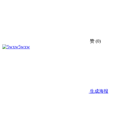
赞
(0)
5wxw
生成海报