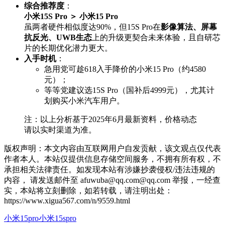
综合推荐度
：
小米15S Pro ＞ 小米15 Pro
虽两者硬件相似度达90%，但15S Pro在
影像算法、屏幕
抗反光、UWB生态
上的升级更契合未来体验，且自研芯
片的长期优化潜力更大。
入手时机
：
急用党可趁618入手降价的小米15 Pro（约4580
元）；
等等党建议选15S Pro（国补后4999元），尤其计
划购买小米汽车用户。
注：以上分析基于2025年6月最新资料，价格动态
请以实时渠道为准。
版权声明：本文内容由互联网用户自发贡献，该文观点仅代表
作者本人。本站仅提供信息存储空间服务，不拥有所有权，不
承担相关法律责任。如发现本站有涉嫌抄袭侵权/违法违规的
内容， 请发送邮件至 afuwuba@qq.com@qq.com 举报，一经查
实，本站将立刻删除，如若转载，请注明出处：
https://www.xigua567.com/n/9559.html
小米15pro
小米15spro