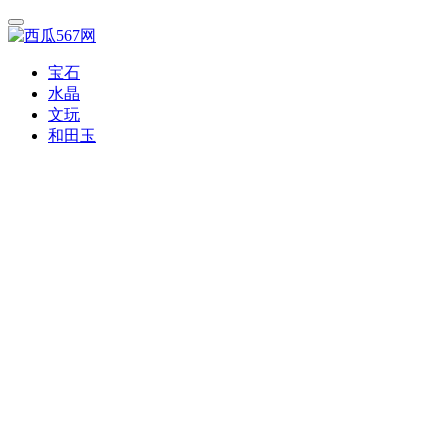
宝石
水晶
文玩
和田玉