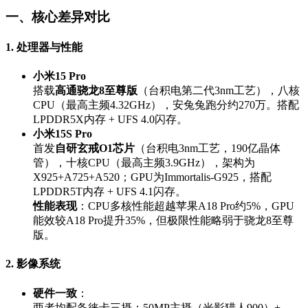
一、核心差异对比
1. 处理器与性能
小米15 Pro
搭载
高通骁龙8至尊版
（台积电第二代3nm工艺），八核
CPU（最高主频4.32GHz），安兔兔跑分约270万。搭配
LPDDR5X内存 + UFS 4.0闪存。
小米15S Pro
首发
自研玄戒O1芯片
（台积电3nm工艺，190亿晶体
管），十核CPU（最高主频3.9GHz），架构为
X925+A725+A520；GPU为Immortalis-G925，搭配
LPDDR5T内存 + UFS 4.1闪存。
性能表现
：CPU多核性能超越苹果A18 Pro约5%，GPU
能效较A18 Pro提升35%，但极限性能略弱于骁龙8至尊
版。
2. 影像系统
硬件一致
：
两者均配备徕卡三摄：50MP主摄（光影猎人900）+