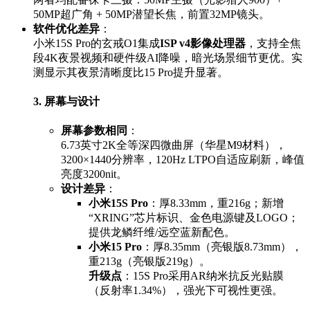
50MP超广角 + 50MP潜望长焦，前置32MP镜头。
软件优化差异
：
小米15S Pro的玄戒O1集成
ISP v4影像处理器
，支持全焦
段4K夜景视频和硬件级AI降噪，暗光场景细节更优。实
测显示其夜景清晰度比15 Pro提升显著。
3. 屏幕与设计
屏幕参数相同
：
6.73英寸2K全等深四微曲屏（华星M9材料），
3200×1440分辨率，120Hz LTPO自适应刷新，峰值
亮度3200nit。
设计差异
：
小米15S Pro
：厚8.33mm，重216g；新增
“XRING”芯片标识、金色电源键及LOGO；
提供龙鳞纤维/远空蓝新配色。
小米15 Pro
：厚8.35mm（亮银版8.73mm），
重213g（亮银版219g）。
升级点
：15S Pro采用AR纳米抗反光贴膜
（反射率1.34%），强光下可视性更强。