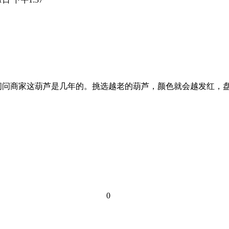
问问商家这葫芦是几年的。挑选越老的葫芦，颜色就会越发红，
0