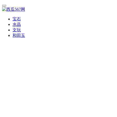
宝石
水晶
文玩
和田玉