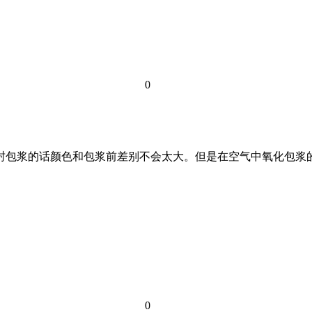
0
密封包浆的话颜色和包浆前差别不会太大。但是在空气中氧化包
0