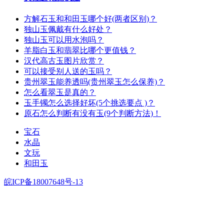
方解石玉和和田玉哪个好(两者区别)？
独山玉佩戴有什么好处？
独山玉可以用水泡吗？
羊脂白玉和翡翠比哪个更值钱？
汉代高古玉图片欣赏？
可以接受别人送的玉吗？
贵州翠玉能养透吗(贵州翠玉怎么保养)？
怎么看翠玉是真的？
玉手镯怎么选择好坏(5个挑选要点 )？
原石怎么判断有没有玉(9个判断方法)！
宝石
水晶
文玩
和田玉
皖ICP备18007648号-13