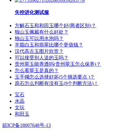
失控进化测试服
方解石玉和和田玉哪个好(两者区别)？
独山玉佩戴有什么好处？
独山玉可以用水泡吗？
羊脂白玉和翡翠比哪个更值钱？
汉代高古玉图片欣赏？
可以接受别人送的玉吗？
贵州翠玉能养透吗(贵州翠玉怎么保养)？
怎么看翠玉是真的？
玉手镯怎么选择好坏(5个挑选要点 )？
原石怎么判断有没有玉(9个判断方法)！
宝石
水晶
文玩
和田玉
皖ICP备18007648号-13