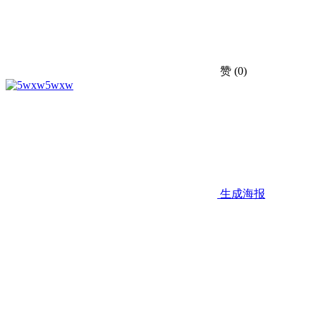
赞
(0)
5wxw
生成海报