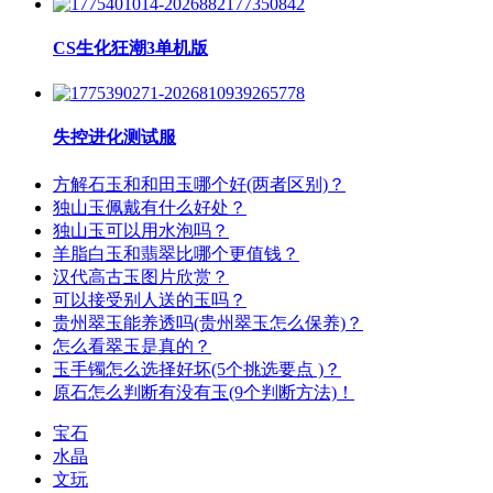
CS生化狂潮3单机版
失控进化测试服
方解石玉和和田玉哪个好(两者区别)？
独山玉佩戴有什么好处？
独山玉可以用水泡吗？
羊脂白玉和翡翠比哪个更值钱？
汉代高古玉图片欣赏？
可以接受别人送的玉吗？
贵州翠玉能养透吗(贵州翠玉怎么保养)？
怎么看翠玉是真的？
玉手镯怎么选择好坏(5个挑选要点 )？
原石怎么判断有没有玉(9个判断方法)！
宝石
水晶
文玩