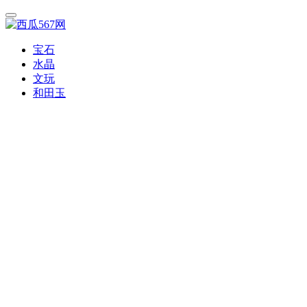
宝石
水晶
文玩
和田玉