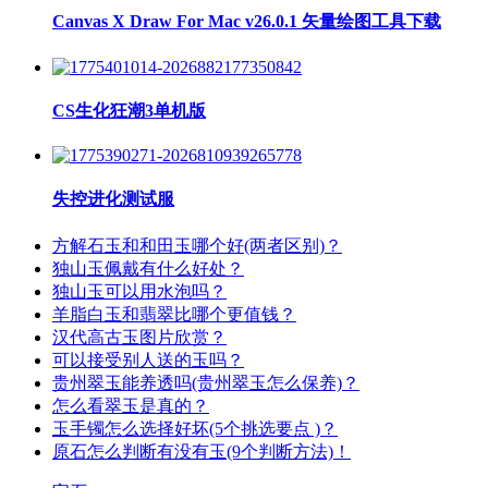
Canvas X Draw For Mac v26.0.1 矢量绘图工具下载
CS生化狂潮3单机版
失控进化测试服
方解石玉和和田玉哪个好(两者区别)？
独山玉佩戴有什么好处？
独山玉可以用水泡吗？
羊脂白玉和翡翠比哪个更值钱？
汉代高古玉图片欣赏？
可以接受别人送的玉吗？
贵州翠玉能养透吗(贵州翠玉怎么保养)？
怎么看翠玉是真的？
玉手镯怎么选择好坏(5个挑选要点 )？
原石怎么判断有没有玉(9个判断方法)！