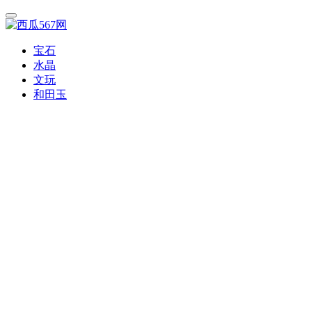
宝石
水晶
文玩
和田玉