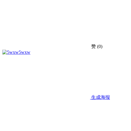
赞
(0)
5wxw
生成海报