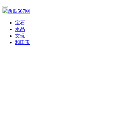
宝石
水晶
文玩
和田玉